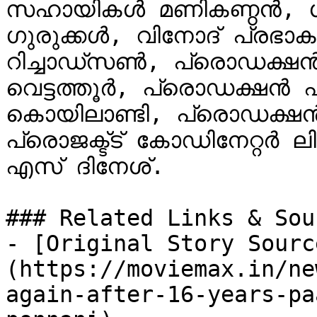
സഹായികൾ മണികണ്ഠൻ, ശ്രീജിത്ത്‌, സംഘട്ട
ഗുരുക്കൾ, വിനോദ് പ്രഭാക
റിച്ചാഡ്സണ്‍, പ്രൊഡക്
വെട്ടത്തൂർ, പ്രൊഡക്ഷൻ എക
കൊയിലാണ്ടി, പ്രൊഡക്ഷൻ 
പ്രൊജക്ട്ട് കോഡിനേറ്റർ
എസ് ദിനേശ്.

### Related Links & Sour
- [Original Story Sourc
(https://moviemax.in/ne
again-after-16-years-pa