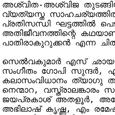
അശ്വിത-അശ്വിജ തുടങ്ങിയ
വ്യത്യസ്ത സാഹചര്യത്തിൽപ
പ്രതിസന്ധി ഘട്ടത്തിൽ പെ
അതിജീവനത്തിന്റെ കഥയാണ് 
പാതിരാകുറുക്കൻ എന്ന ചിത്
സെൽവകുമാർ എസ് ഛായാഗ്ര
സംഗീതം ഗോപി സുന്ദർ, എ
കലാസംവിധാനം ത്യാഗു തവനൂ
നെന്മാറ, വസ്ത്രാലങ്കാരം സ
ജയപ്രകാശ് അതളൂർ, അസോസി
അഭിലാഷ് കൃഷ്ണ, എം രമേഷ