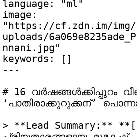
language: "ml"

image: 
"https://cf.zdn.im/img/
uploads/6a069e8235ade_P
nnani.jpg"

keywords: []

---

# 16 വര്‍ഷങ്ങള്‍ക്കിപ്പുറം വീ
‘പാതിരാക്കുറുക്കന്’ പൊന്ന
> **Lead Summary:** *
പ്രിയതാരങ്ങളായ മുകേഷ്,