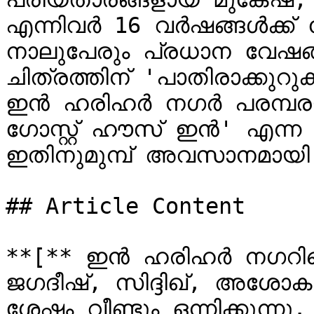
എന്നിവർ 16 വർഷങ്ങൾക്ക് ശേ
നാലുപേരും പ്രധാന വേഷങ്ങ
ചിത്രത്തിന് 'പാതിരാക്കുറുക്
ഇൻ ഹരിഹർ നഗർ പരമ്പരയ
ഗോസ്റ്റ് ഹൗസ് ഇൻ' എന്ന
ഇതിനുമുമ്പ് അവസാനമായി ഒന്
## Article Content

**[** ഇൻ ഹരിഹർ നഗറിലെ
ജഗദീഷ്, സിദ്ദിഖ്, അശോക
ശേഷം വീണ്ടും ഒന്നിക്കുന്