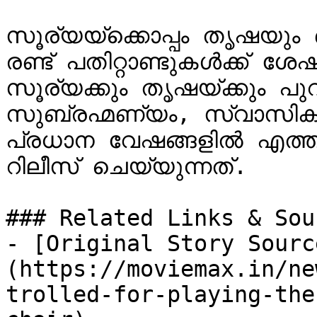
സൂര്യയ്ക്കൊപ്പം തൃഷയും ഒന്
രണ്ട് പതിറ്റാണ്ടുകള്‍ക്ക് ശ
സൂര്യക്കും തൃഷയ്ക്കും പുറമ
സുബ്രഹ്മണ്യം, സ്വാസിക,
പ്രധാന വേഷങ്ങളിൽ എത്തുന്
റിലീസ് ചെയ്യുന്നത്.

### Related Links & Sour
- [Original Story Sourc
(https://moviemax.in/ne
trolled-for-playing-the