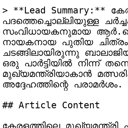
> **Lead Summary:** കേരള
പദത്തെച്ചൊല്ലിയുള്ള ചർച്
സംവിധായകനുമായ ആർ.ജെ
നായകനായ പുതിയ ചിത്രം ‘ക
ചടങ്ങിലായിരുന്നു ബാലാജ
ഒരു പാർട്ടിയിൽ നിന്ന് തന്
മുഖ്യമന്ത്രിയാകാൻ മത്സരി
അദ്ദേഹത്തിന്റെ പരാമർശം.

## Article Content

കേരളത്തിലെ മുഖ്യമന്ത്രി 