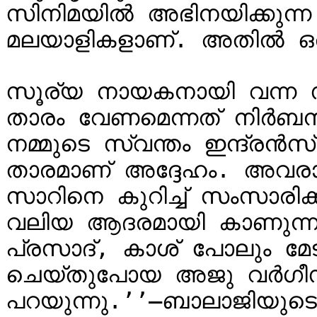
സിനിമയിൽ അഭിനയിക്കുന്ന മ
മലയാളികളാണ്. അതിൽ ഒര
സൂര്യ നായകനായി വന്ന സ
താരം വേണമെന്നത് നിർബന്ധമ
നമ്മുടെ സ്വന്തം ഇന്ദ്
താരമാണ് അദ്ദേഹം. അവര
സാറിനെ കുറിച്ച് സംസാരിക്
വലിയ ആദരമായി കാണുന്നു
പ്രസാദ്, കാശ് പോലും മേട
ചെയ്തുപോയ അജു വർഗീസ് എ
പറയുന്നു.’’–ബാലാജിയുടെ വ