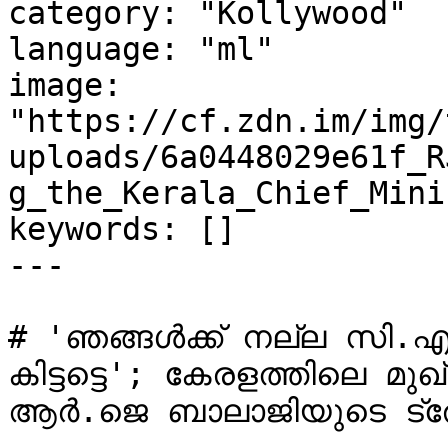
category: "Kollywood"

language: "ml"

image: 
"https://cf.zdn.im/img/
uploads/6a0448029e61f_R
g_the_Kerala_Chief_Mini
keywords: []

---

# 'ഞങ്ങൾക്ക് നല്ല സി.എമ്മ
കിട്ടട്ടെ'; കേരളത്തിലെ മുഖ
ആർ.ജെ ബാലാജിയുടെ ട്ര