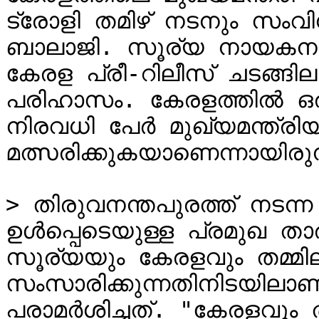
ട്രോളി തമിഴ് നടനും സം
ബാലാജി. സൂര്യ നായകനായ 
കേരള പ്രീ-റിലീസ് ചടങ്ങില
പരിഹാസം. കേരളത്തിൽ ഒരു 
നിരവധി പേർ മുഖ്യമന്ത്രി
മത്സരിക്കുകയാണെന്നായിരുന
> തിരുവനന്തപുരത്ത് നടന്ന
ഉൾപ്പെടെയുള്ള പ്രമുഖ താരങ
സൂര്യയും കേരളവും തമ്മിലുള
സംസാരിക്കുന്നതിനിടയിലാണ
പരാമർശിച്ചത്. "കേരളവും തമ