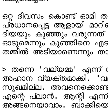
ഒറ്റ ദിവസം കൊണ്ട് ഓമി തങ
പ്രധാനപ്പെട്ട ആളായി മാറ
ദിയയും കുഞ്ഞും വരുന്നത് ക
ഓടുമെന്നും കുഞ്ഞിനെ എട
തമ്മിൽ അടിയാണെന്നും ത
> തന്നെ 'വല്യമ്മ' എന്ന് വി
അഹാന വ്യക്തമാക്കി. "വല്
സുഖമില്ല. അവനെക്കൊണ്ട് '
എന്റെ പ്ലാൻ. ആന്റി എന്ന് 
അങ്ങനെയാവാം. ബാക്കിയൊ