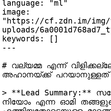
language: "ml"

image: 
"https://cf.zdn.im/img/
uploads/6a0001d768ad7_t
keywords: []

---

# വല്യമ്മ എന്ന് വിളിക്കല
അഹാനയ്ക്ക് പറയാനുള്ളത്
> **Lead Summary:** സ
നിയോം എന്ന ഓമി തങ്ങളുടെ 