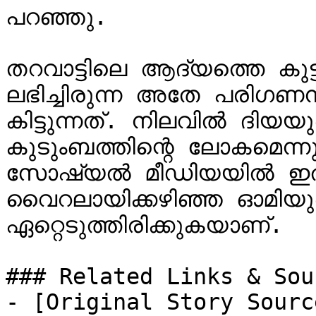
പറഞ്ഞു.

തറവാട്ടിലെ ആദ്യത്തെ കുട്
ലഭിച്ചിരുന്ന അതേ പരിഗണന
കിട്ടുന്നത്. നിലവിൽ ദിയയുട
കുടുംബത്തിന്റെ ലോകമെന്നും
സോഷ്യൽ മീഡിയയിൽ ഇതി
വൈറലായിക്കഴിഞ്ഞ ഓമിയ
ഏറ്റെടുത്തിരിക്കുകയാണ്.

### Related Links & Sour
- [Original Story Sourc