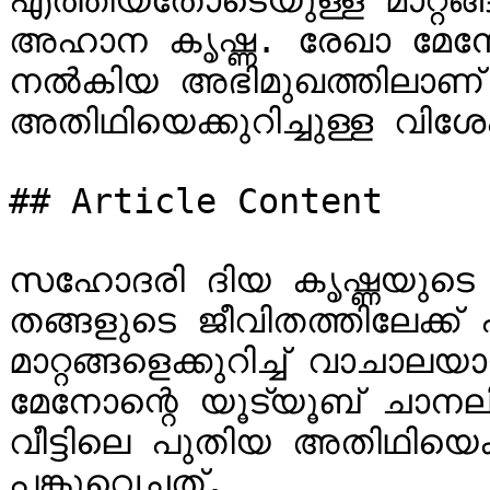
എത്തിയതോടെയുള്ള മാറ്റങ്ങള
അഹാന കൃഷ്ണ. രേഖാ മേനോന
നൽകിയ അഭിമുഖത്തിലാണ് വ
അതിഥിയെക്കുറിച്ചുള്ള വിശ
## Article Content

സഹോദരി ദിയ കൃഷ്ണയുടെ
തങ്ങളുടെ ജീവിതത്തിലേക്ക
മാറ്റങ്ങളെക്കുറിച്ച് വാച
മേനോന്റെ യൂട്യൂബ് ചാനല
വീട്ടിലെ പുതിയ അതിഥിയെക
പങ്കുവെച്ചത്.
